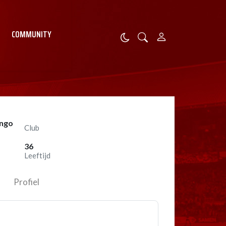
COMMUNITY
ongo
Club
36
Leeftijd
Profiel