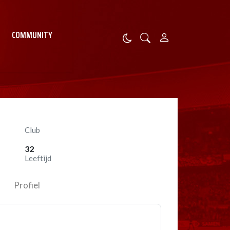
COMMUNITY
Club
32
Leeftijd
Profiel