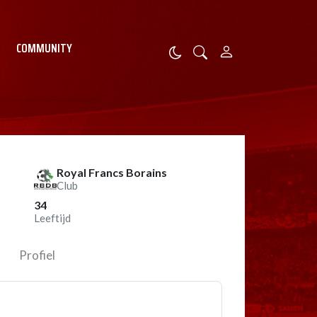
COMMUNITY
Royal Francs Borains
Club
34
Leeftijd
Profiel