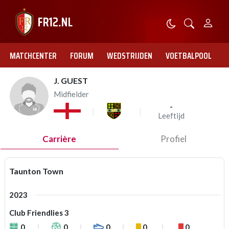
MATCHCENTER
FORUM
WEDSTRIJDEN
VOETBALPOOL
J. GUEST
Midfielder
-
Leeftijd
Carrière
Profiel
Taunton Town
2023
Club Friendlies 3
0
0
0
0
0