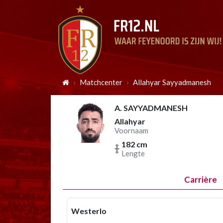
Matchcenter
Allahyar Sayyadmanesh
A. SAYYADMANESH
Allahyar
Voornaam
182 cm
Lengte
Carrière
Westerlo