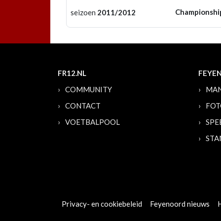
Championshi
seizoen
2011/2012
FR12.NL
FEYE
COMMUNITY
MAN
CONTACT
FOT
VOETBALPOOL
SPE
STA
Privacy- en cookiebeleid
Feyenoord nieuws