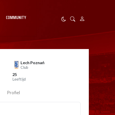
COMMUNITY
Lech Poznań
Club
25
Leeftijd
Profiel