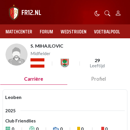
MATCHCENTER
FORUM
WEDSTRIJDEN
VOETBALPOOL
S. MIHAJLOVIC
Midfielder
29
Leeftijd
Carrière
Profiel
Leoben
2025
Club Friendlies
0
0
0
0
0