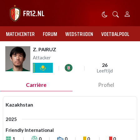
MATCHCENTER
FORUM
WEDSTRIJDEN
VOETBALPOOL
Z. PAIRUZ
Attacker
26
Leeftijd
Carrière
Profiel
Kazakhstan
2025
Friendly International
1
0
0
0
0