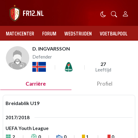
MATCHCENTER
FORUM
WEDSTRIJDEN
VOETBALPOOL
D. INGVARSSON
Defender
27
Leeftijd
Carrière
Profiel
Breidablik U19
2017/2018
UEFA Youth League
2
0
0
1
0