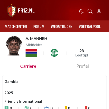
MATCHCENTER
FORUM
WEDSTRIJDEN
VOETBALPOOL
A. MANNEH
Midfielder
28
Leeftijd
Carrière
Profiel
Gambia
2025
Friendly International
0
0
0
0
0