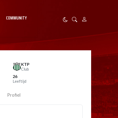
COMMUNITY
KTP
Club
26
Leeftijd
Profiel