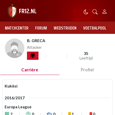
MATCHCENTER
FORUM
WEDSTRIJDEN
VOETBALPOOL
B. GRECA
Attacker
35
Leeftijd
Carrière
Profiel
Kukësi
2016/2017
Europa League
2
0
0
1
0