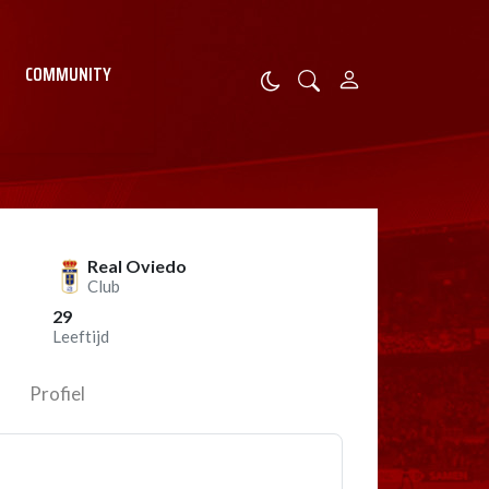
COMMUNITY
Real Oviedo
Club
29
Leeftijd
Profiel