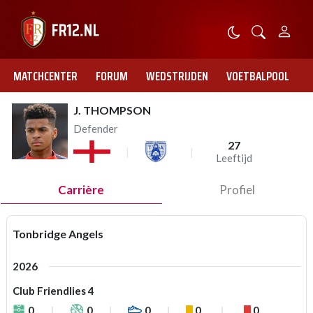
MATCHCENTER
FORUM
WEDSTRIJDEN
VOETBALPOOL
J. THOMPSON
Defender
27
Leeftijd
Carrière
Profiel
Tonbridge Angels
2026
Club Friendlies 4
0
0
0
0
0