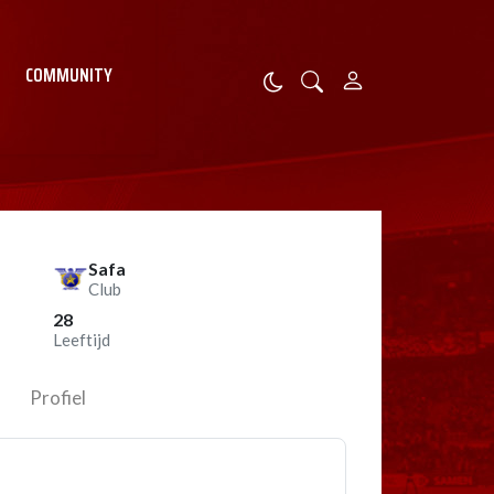
COMMUNITY
Safa
Club
28
Leeftijd
Profiel