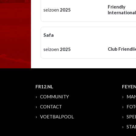
Friendly
seizoen
2025
International
Safa
Club Friendli
seizoen
2025
FR12.NL
FEYE
COMMUNITY
MAN
CONTACT
FOT
VOETBALPOOL
SPE
STA