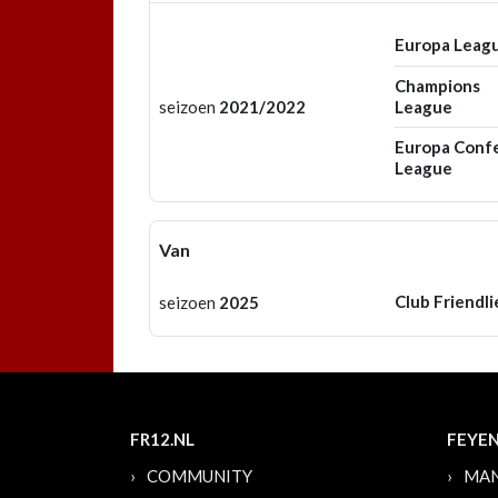
Europa Leag
Champions
seizoen
2021/2022
League
Europa Conf
League
Van
Club Friendli
seizoen
2025
FR12.NL
FEYE
COMMUNITY
MAN