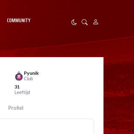
COMMUNITY
Pyunik
Club
31
Leeftijd
Profiel