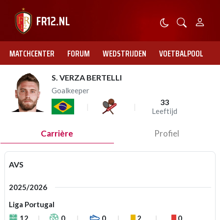
MATCHCENTER
FORUM
WEDSTRIJDEN
VOETBALPOOL
S. VERZA BERTELLI
Goalkeeper
33
Leeftijd
Carrière
Profiel
AVS
2025/2026
Liga Portugal
12
0
0
2
0