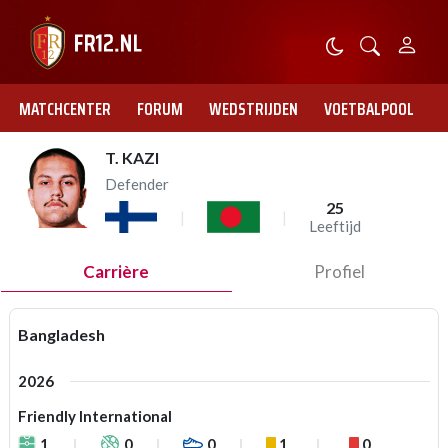
MATCHCENTER
FORUM
WEDSTRIJDEN
VOETBALPOOL
T. KAZI
Defender
25
Leeftijd
Carrière
Profiel
Bangladesh
2026
Friendly International
1
0
0
1
0