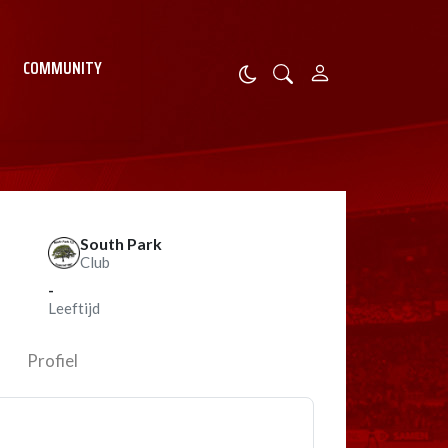
COMMUNITY
South Park
Club
-
Leeftijd
Profiel