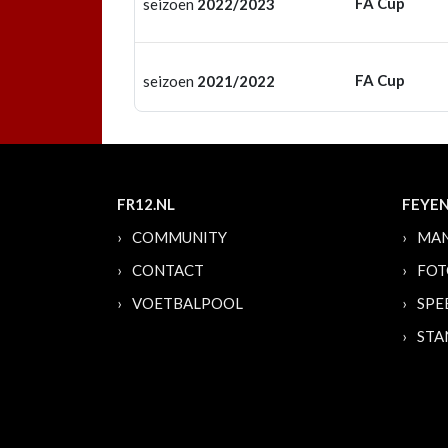
FA Cup
seizoen
2022/2023
FA Cup
seizoen
2021/2022
FR12.NL
FEYE
COMMUNITY
MAN
CONTACT
FOT
VOETBALPOOL
SPE
STA