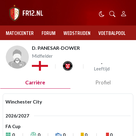
MATCHCENTER
FORUM
WEDSTRIJDEN
VOETBALPOOL
D. PANESAR-DOWER
Midfielder
-
Leeftijd
Carrière
Profiel
Winchester City
2026/2027
FA Cup
0
0
0
0
0