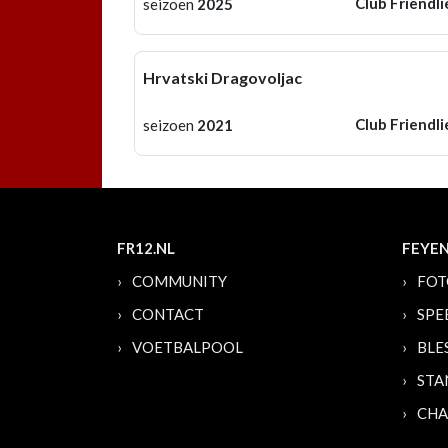
Club Friendli
seizoen
2025
Hrvatski Dragovoljac
Club Friendli
seizoen
2021
FR12.NL
FEYE
COMMUNITY
FOT
CONTACT
SPE
VOETBALPOOL
BLE
STA
CHA