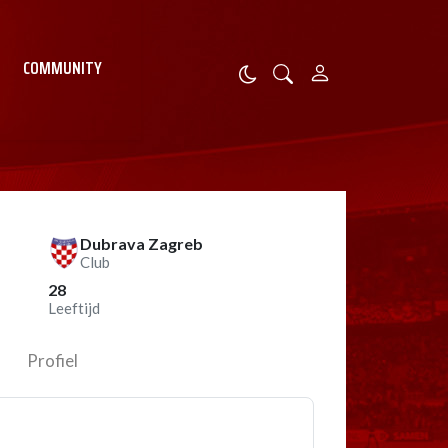
COMMUNITY
Dubrava Zagreb
Club
28
Leeftijd
Profiel