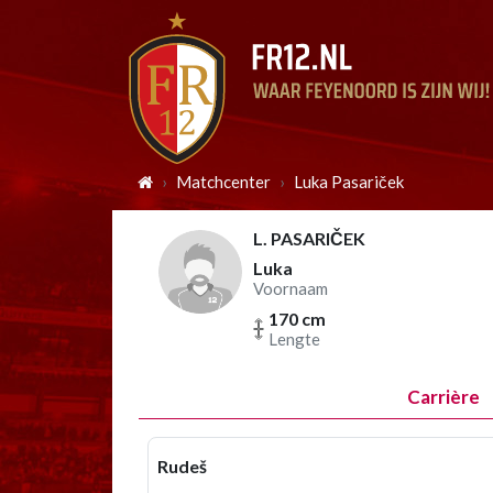
Matchcenter
Luka Pasariček
L. PASARIČEK
Luka
Voornaam
170 cm
Lengte
Carrière
Rudeš