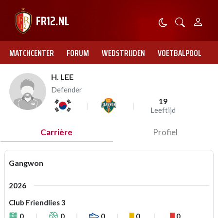
MATCHCENTER
FORUM
WEDSTRIJDEN
VOETBALPOOL
H. LEE
Defender
19
Leeftijd
Carrière
Profiel
Gangwon
2026
Club Friendlies 3
0
0
0
0
0