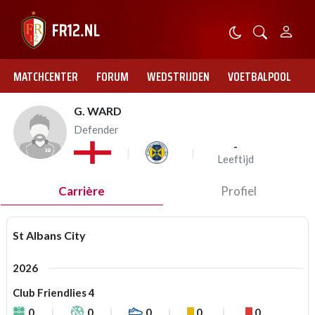
MATCHCENTER
FORUM
WEDSTRIJDEN
VOETBALPOOL
G. WARD
Defender
-
Leeftijd
Carrière
Profiel
St Albans City
2026
Club Friendlies 4
0
0
0
0
0