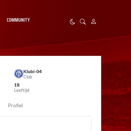
COMMUNITY
Klubi-04
Club
18
Leeftijd
Profiel