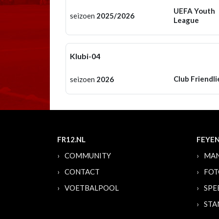
UEFA Youth
seizoen
2025/2026
League
Klubi-04
Club Friendli
seizoen
2026
FR12.NL
FEYE
COMMUNITY
MAN
CONTACT
FOT
VOETBALPOOL
SPE
STA