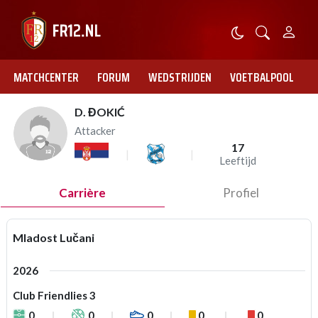
MATCHCENTER
FORUM
WEDSTRIJDEN
VOETBALPOOL
D. ĐOKIĆ
Attacker
17
Leeftijd
Carrière
Profiel
Mladost Lučani
2026
Club Friendlies 3
0
0
0
0
0