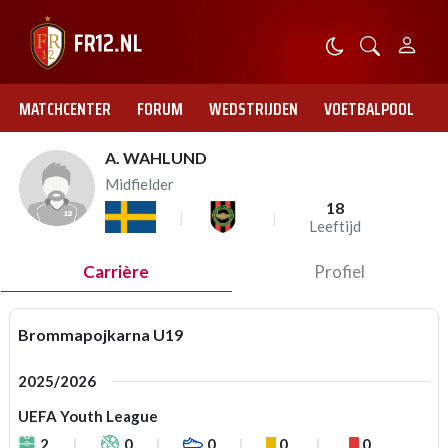
MATCHCENTER
FORUM
WEDSTRIJDEN
VOETBALPOOL
A. WAHLUND
Midfielder
18
Leeftijd
Carrière
Profiel
Brommapojkarna U19
2025/2026
UEFA Youth League
2
0
0
0
0