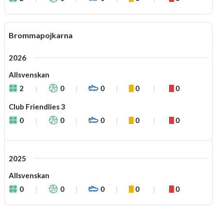
Brommapojkarna
2026
Allsvenskan
2
0
0
0
0
Club Friendlies 3
0
0
0
0
0
2025
Allsvenskan
0
0
0
0
0