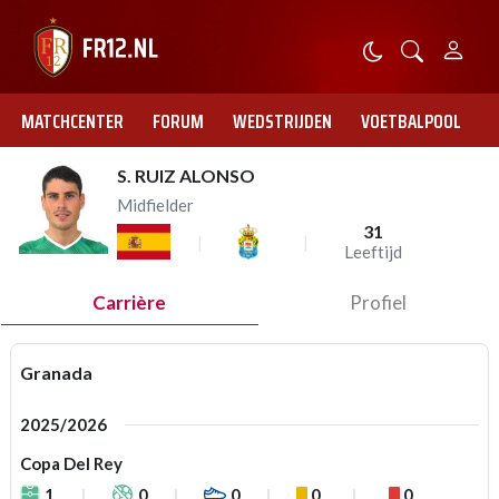
MATCHCENTER
FORUM
WEDSTRIJDEN
VOETBALPOOL
S. RUIZ ALONSO
Midfielder
31
Leeftijd
Carrière
Profiel
Granada
2025/2026
Copa Del Rey
1
0
0
0
0