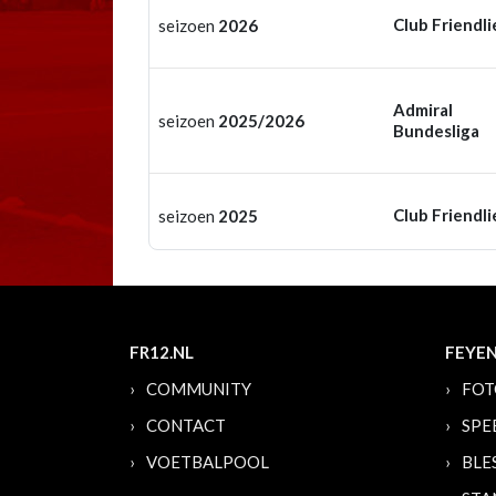
Club Friendli
seizoen
2026
Admiral
seizoen
2025/2026
Bundesliga
Club Friendli
seizoen
2025
FR12.NL
FEYE
COMMUNITY
FOT
CONTACT
SPE
VOETBALPOOL
BLE