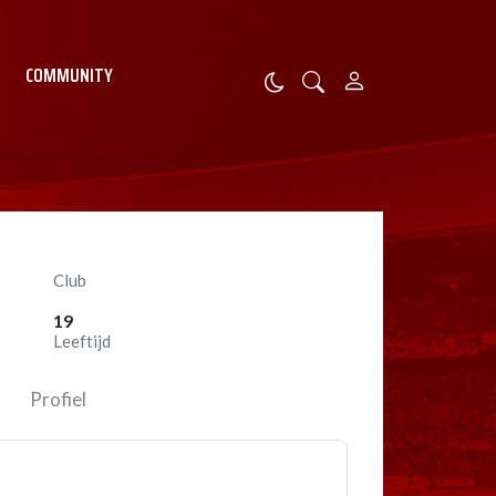
COMMUNITY
Club
19
Leeftijd
Profiel