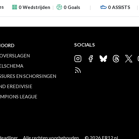
es
0
Wedstrijden
0
Goals
0
ASSISTS
SOCIALS
NOORD
OVERSLAGEN
ELSCHEMA
SSURES EN SCHORSINGEN
ND EREDIVISIE
MPIONS LEAGUE
Headliner
Alle rechten voorbehouden.
© 2026 FR12.nl