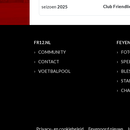
Club Friendli
seizoen
2025
FR12.NL
FEYE
COMMUNITY
FOT
CONTACT
SPE
VOETBALPOOL
BLE
STA
CHA
Privacy- en cookiebeleid
Feyenoord nieuws