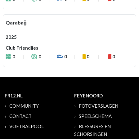
Qarabağ
2025
Club Friendlies
0
0
0
0
0
FR12.NL
FEYENOORD
COMMUNITY
FOTOVERSLAGEN
CONTACT
SPEELSCHEMA
VOETBALPOOL
BLESSURES EN
SCHORSINGEN