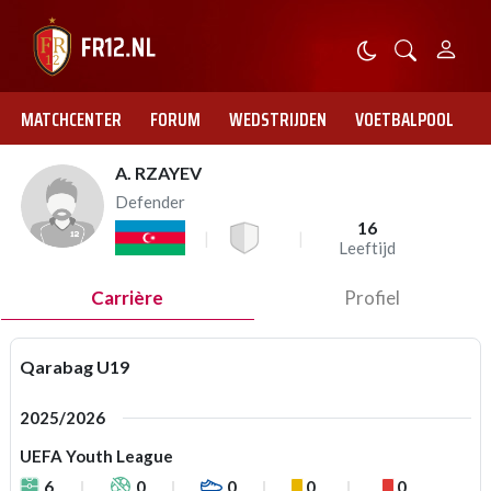
MATCHCENTER
FORUM
WEDSTRIJDEN
VOETBALPOOL
A. RZAYEV
Defender
16
Leeftijd
Carrière
Profiel
Qarabag U19
2025/2026
UEFA Youth League
6
0
0
0
0