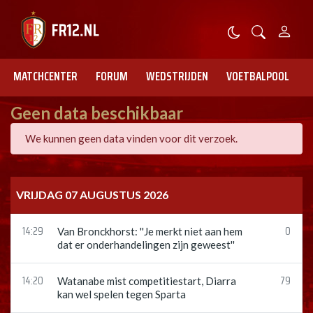
MATCHCENTER
FORUM
WEDSTRIJDEN
VOETBALPOOL
Geen data beschikbaar
We kunnen geen data vinden voor dit verzoek.
VRIJDAG 07 AUGUSTUS 2026
14:29
0
Van Bronckhorst: ''Je merkt niet aan hem
dat er onderhandelingen zijn geweest''
14:20
79
Watanabe mist competitiestart, Diarra
kan wel spelen tegen Sparta