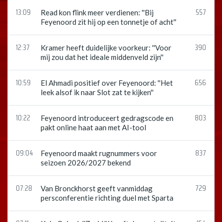
13:09
557
Read kon flink meer verdienen: ''Bij
Feyenoord zit hij op een tonnetje of acht''
12:37
390
Kramer heeft duidelijke voorkeur: ''Voor
mij zou dat het ideale middenveld zijn''
10:59
656
El Ahmadi positief over Feyenoord: ''Het
leek alsof ik naar Slot zat te kijken''
10:22
803
Feyenoord introduceert gedragscode en
pakt online haat aan met AI-tool
09:04
837
Feyenoord maakt rugnummers voor
seizoen 2026/2027 bekend
07:28
729
Van Bronckhorst geeft vanmiddag
persconferentie richting duel met Sparta