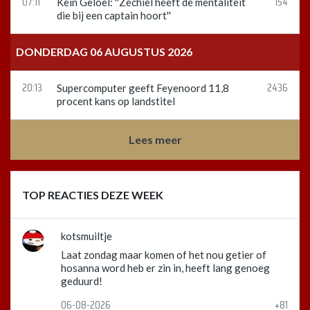
07:11
154
Kein Geloel: ''Zechiël heeft de mentaliteit
die bij een captain hoort''
DONDERDAG 06 AUGUSTUS 2026
20:13
2436
Supercomputer geeft Feyenoord 11,8
procent kans op landstitel
Lees meer
TOP REACTIES DEZE WEEK
kotsmuiltje
Laat zondag maar komen of het nou getier of
hosanna word heb er zin in, heeft lang genoeg
geduurd!
06-08-2026
+81