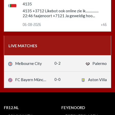
4135
4135 +3712 Likebot ook online zie ik.................
22:46 faajenoort +7121 Ja geweldig hoo...
06-08-2026
+46
LIVE MATCHES
0-2
Melbourne City
Palermo
0-0
FC Bayern München
Aston Villa
FR12.NL
FEYENOORD