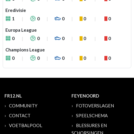
Eredivisie
1
0
0
0
0
Europa League
0
0
0
0
0
Champions League
0
0
0
0
0
FR12.NL
FEYENOORD
COMMUNITY
FOTOVERSLAGEN
CONTACT
SPEELSCHEMA
VOETBALPOOL
BLESSURES EN
SCHORSINGEN