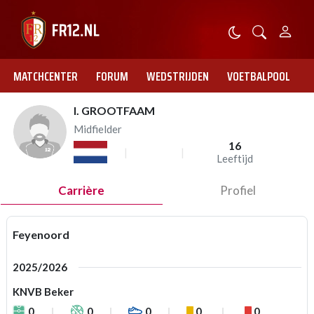
MATCHCENTER
FORUM
WEDSTRIJDEN
VOETBALPOOL
I. GROOTFAAM
Midfielder
16
Leeftijd
Carrière
Profiel
Feyenoord
2025/2026
KNVB Beker
0
0
0
0
0