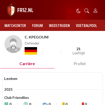
MATCHCENTER
FORUM
WEDSTRIJDEN
VOETBALPOOL
C. KPEGOUNI
Defender
21
Leeftijd
Carrière
Profiel
Leoben
2025
Club Friendlies
0
0
0
0
0