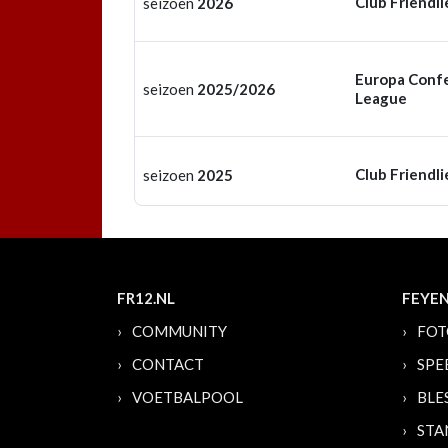
Club Friendli
seizoen
2026
Europa Conf
seizoen
2025/2026
League
Club Friendli
seizoen
2025
FR12.NL
FEYE
COMMUNITY
FOT
CONTACT
SPE
VOETBALPOOL
BLE
STA