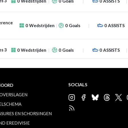
es 3
0
Wedstrijden
0
Goals
0
ASSISTS
erence
0
Wedstrijden
0
Goals
0
ASSISTS
es 3
0
Wedstrijden
0
Goals
0
ASSISTS
SOCIALS
NOORD
OVERSLAGEN
ELSCHEMA
SSURES EN SCHORSINGEN
ND EREDIVISIE