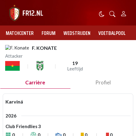
MATCHCENTER
FORUM
WEDSTRIJDEN
VOETBALPOOL
F. KONATE
Attacker
19
Leeftijd
Carrière
Profiel
Karviná
2026
Club Friendlies 3
0
0
0
0
0