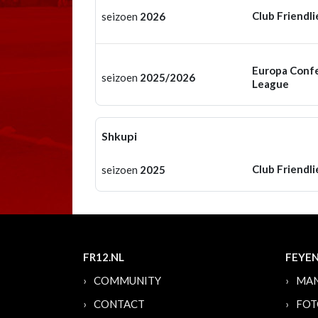
Club Friendli
seizoen
2026
Europa Conf
seizoen
2025/2026
League
Shkupi
Club Friendli
seizoen
2025
FR12.NL
FEYE
COMMUNITY
MAN
CONTACT
FOT