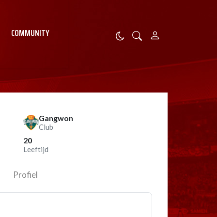
COMMUNITY
Gangwon
Club
20
Leeftijd
Profiel