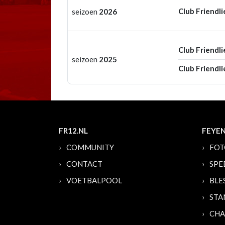
Club Friendli
seizoen
2026
Club Friendli
seizoen
2025
Club Friendli
FR12.NL
FEYE
COMMUNITY
FOT
CONTACT
SPE
VOETBALPOOL
BLE
STA
CHA