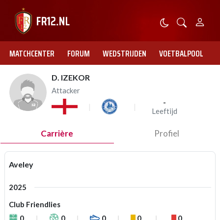
MATCHCENTER
FORUM
WEDSTRIJDEN
VOETBALPOOL
D. IZEKOR
Attacker
-
Leeftijd
Carrière
Profiel
Aveley
2025
Club Friendlies
0
0
0
0
0