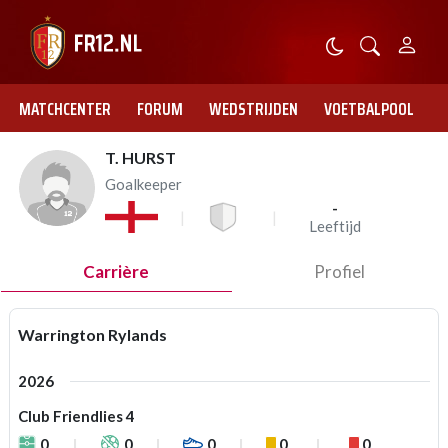
MATCHCENTER
FORUM
WEDSTRIJDEN
VOETBALPOOL
T. HURST
Goalkeeper
-
Leeftijd
Carrière
Profiel
Warrington Rylands
2026
Club Friendlies 4
0
0
0
0
0