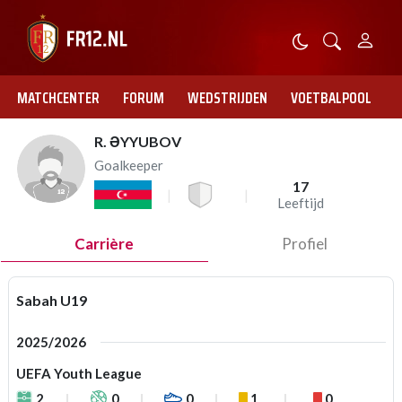
MATCHCENTER
FORUM
WEDSTRIJDEN
VOETBALPOOL
R. ƏYYUBOV
Goalkeeper
17
Leeftijd
Carrière
Profiel
Sabah U19
2025/2026
UEFA Youth League
2
0
0
1
0