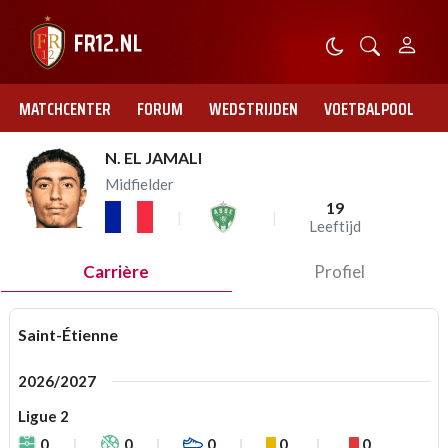
MATCHCENTER
FORUM
WEDSTRIJDEN
VOETBALPOOL
N. EL JAMALI
Midfielder
19
Leeftijd
Carrière
Profiel
Saint-Étienne
2026/2027
Ligue 2
0
0
0
0
0