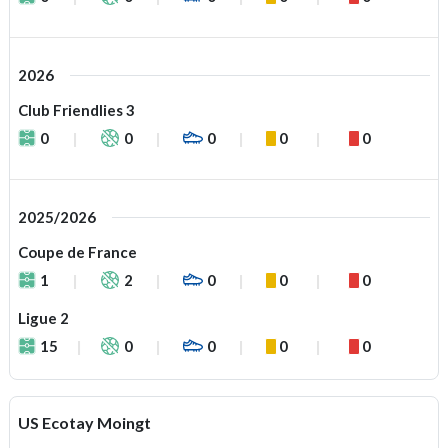
2026
Club Friendlies 3
0
0
0
0
0
2025/2026
Coupe de France
1
2
0
0
0
Ligue 2
15
0
0
0
0
US Ecotay Moingt