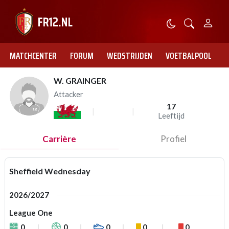
MATCHCENTER
FORUM
WEDSTRIJDEN
VOETBALPOOL
W. GRAINGER
Attacker
17
Leeftijd
Carrière
Profiel
Sheffield Wednesday
2026/2027
League One
0
0
0
0
0