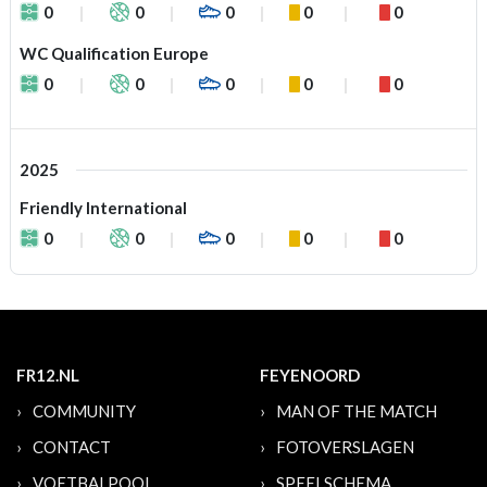
0
0
0
0
0
WC Qualification Europe
0
0
0
0
0
2025
Friendly International
0
0
0
0
0
FR12.NL
FEYENOORD
COMMUNITY
MAN OF THE MATCH
CONTACT
FOTOVERSLAGEN
VOETBALPOOL
SPEELSCHEMA