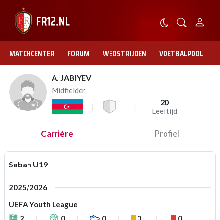
MATCHCENTER
FORUM
WEDSTRIJDEN
VOETBALPOOL
A. JABIYEV
Midfielder
20
Leeftijd
Carrière
Profiel
Sabah U19
2025/2026
UEFA Youth League
2
0
0
0
0