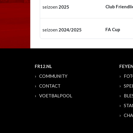
Club Friendli
seizoen
2025
FA Cup
seizoen
2024/2025
FR12.NL
FEYE
COMMUNITY
FOT
CONTACT
SPE
VOETBALPOOL
BLE
STA
CHA