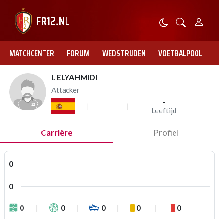
MATCHCENTER
FORUM
WEDSTRIJDEN
VOETBALPOOL
I. ELYAHMIDI
Attacker
-
Leeftijd
Carrière
Profiel
0
0
0
0
0
0
0