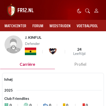
MATCHCENTER
FORUM
WEDSTRIJDEN
VOETBALPOOL
J. KINFUL
Defender
24
Leeftijd
Carrière
Profiel
Ishøj
2025
Club Friendlies
0
0
0
0
0