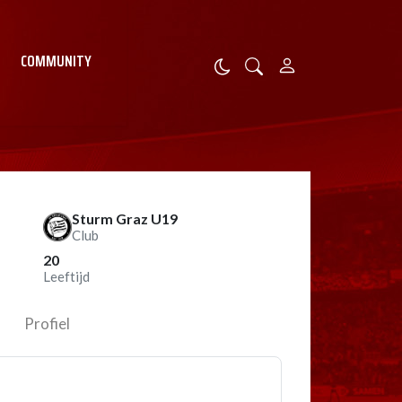
COMMUNITY
Sturm Graz U19
Club
20
Leeftijd
Profiel