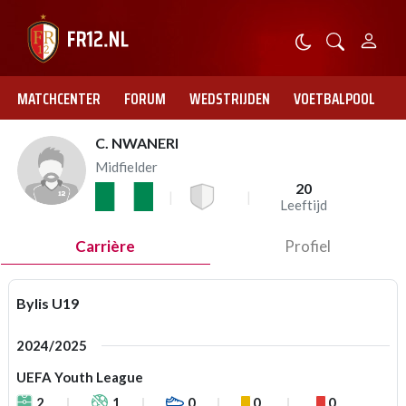
MATCHCENTER
FORUM
WEDSTRIJDEN
VOETBALPOOL
C. NWANERI
Midfielder
20
Leeftijd
Carrière
Profiel
Bylis U19
2024/2025
UEFA Youth League
2
1
0
0
0