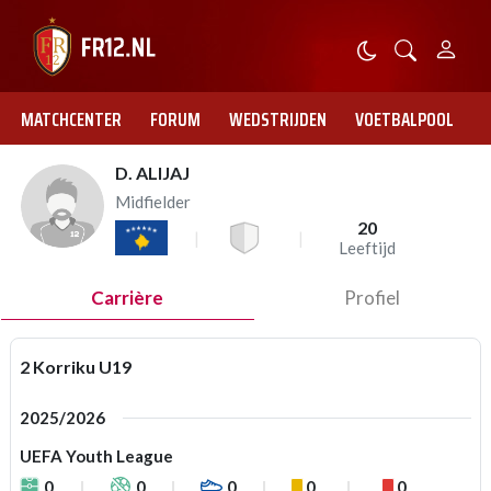
MATCHCENTER
FORUM
WEDSTRIJDEN
VOETBALPOOL
D. ALIJAJ
Midfielder
20
Leeftijd
Carrière
Profiel
2 Korriku U19
2025/2026
UEFA Youth League
0
0
0
0
0