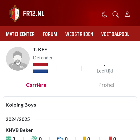
MATCHCENTER
FORUM
WEDSTRIJDEN
VOETBALPOOL
T. KEE
Defender
-
Leeftijd
Carrière
Profiel
Kolping Boys
2024/2025
KNVB Beker
3
0
0
0
0